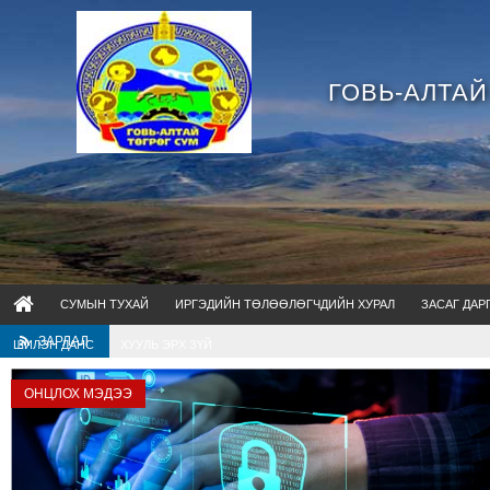
ГОВЬ-АЛТАЙ
СУМЫН ТУХАЙ
ИРГЭДИЙН ТӨЛӨӨЛӨГЧДИЙН ХУРАЛ
ЗАСАГ ДАР
ЗАРЛАЛ
ШИЛЭН ДАНС
ХУУЛЬ ЭРХ ЗҮЙ
ОНЦЛОХ МЭДЭЭ