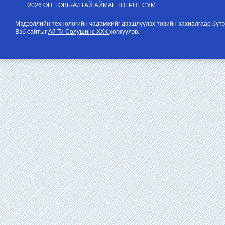
2026 ОН. ГОВЬ-АЛТАЙ АЙМАГ ТӨГРӨГ СУМ
Мэдээллийн технологийн чадамжийг дээшлүүлэх төвийн захиалгаар бүтэ
Вэб сайтыг
Ай Ти Солушинс ХХК
хөгжүүлэв.