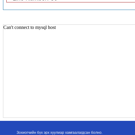
Зохиогчийн бүх эрх хуулиар хамгаалагдсан болно.